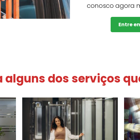
conosco agora 
Entre e
a alguns dos serviços qu