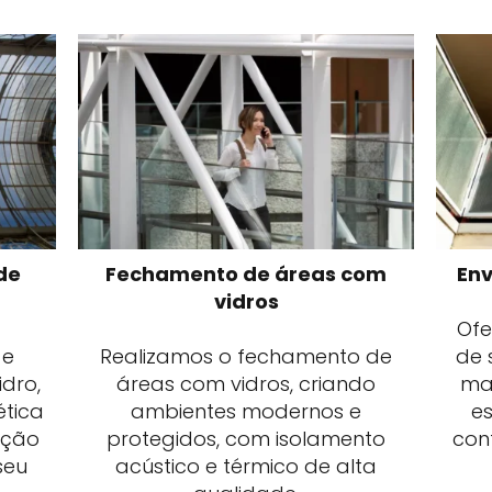
de
Fechamento de áreas com
En
vidros
Of
 e
Realizamos o fechamento de
de 
dro,
áreas com vidros, criando
ma
ética
ambientes modernos e
es
eção
protegidos, com isolamento
con
seu
acústico e térmico de alta