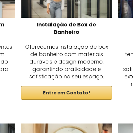
em
Instalação de Box de
Banheiro
entes
Oferecemos instalação de box
em
de banheiro com materiais
te
ndo
duráveis e design moderno,
para
garantindo praticidade e
sof
sofisticação no seu espaço.
ext
Entre em Contato!