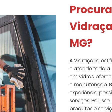
Procur
Vidraça
MG​?
A Vidraçaria est
e atende toda a 
em vidros, ofere
e manutenção. B
experiência poss
serviços. Por is
produtos e servi