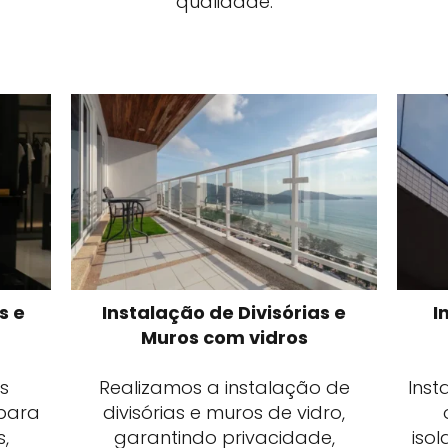
qualidade.
s e
Instalação de Divisórias e
I
s
Muros com vidros
s
Realizamos a instalação de
Inst
 para
divisórias e muros de vidro,
s,
garantindo privacidade,
iso